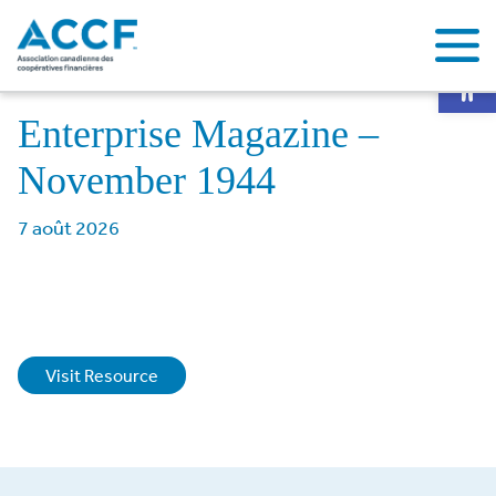
Op
Home
Enterprise Magazine – November 1944
Enterprise Magazine –
November 1944
7 août 2026
Visit Resource